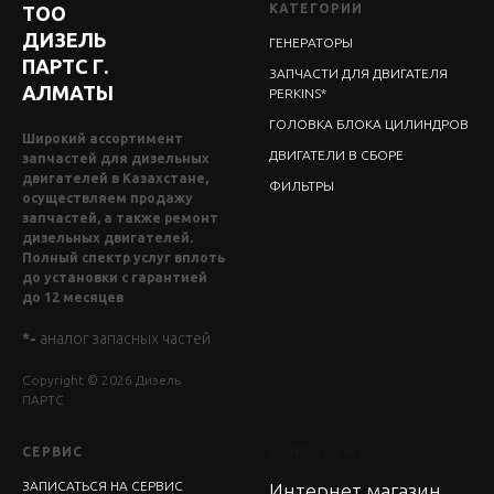
КАТЕГОРИИ
ТОО
ДИЗЕЛЬ
ГЕНЕРАТОРЫ
ПАРТС Г.
ЗАПЧАСТИ ДЛЯ ДВИГАТЕЛЯ
АЛМАТЫ
PERKINS*
ГОЛОВКА БЛОКА ЦИЛИНДРОВ
Широкий ассортимент
ДВИГАТЕЛИ В СБОРЕ
запчастей для дизельных
двигателей в Казахстане,
ФИЛЬТРЫ
осуществляем продажу
запчастей, а также ремонт
дизельных двигателей.
Полный спектр услуг вплоть
до установки с гарантией
до 12 месяцев
*-
аналог запасных частей
Copyright © 2026 Дизель
ПАРТС
СЕРВИС
КОНТАКТЫ
ЗАПИСАТЬСЯ НА СЕРВИС
Интернет магазин