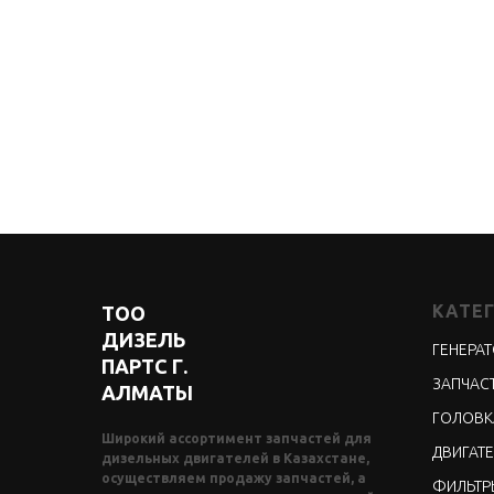
КАТЕ
ТОО
ДИЗЕЛЬ
ГЕНЕРА
ПАРТС Г.
ЗАПЧАСТ
АЛМАТЫ
ГОЛОВК
Широкий ассортимент запчастей для
ДВИГАТЕ
дизельных двигателей в Казахстане,
осуществляем продажу запчастей, а
ФИЛЬТР