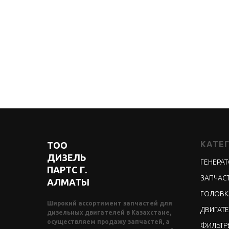
КАТЕ
ТОО
ДИЗЕЛЬ
ГЕНЕРА
ПАРТС Г.
ЗАПЧАСТ
АЛМАТЫ
ГОЛОВК
Широкий ассортимент запчастей для
ДВИГАТЕ
дизельных двигателей в Казахстане,
осуществляем продажу запчастей, а
ФИЛЬТР