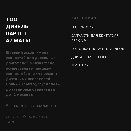
КАТЕГОРИИ
ТОО
ДИЗЕЛЬ
ГЕНЕРАТОРЫ
ПАРТС Г.
ЗАПЧАСТИ ДЛЯ ДВИГАТЕЛЯ
АЛМАТЫ
PERKINS*
ГОЛОВКА БЛОКА ЦИЛИНДРОВ
Широкий ассортимент
ДВИГАТЕЛИ В СБОРЕ
запчастей для дизельных
двигателей в Казахстане,
ФИЛЬТРЫ
осуществляем продажу
запчастей, а также ремонт
дизельных двигателей.
Полный спектр услуг вплоть
до установки с гарантией
до 12 месяцев
*-
аналог запасных частей
Copyright © 2026 Дизель
ПАРТС