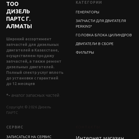
КАТЕГОРИИ
ТОО
ДИЗЕЛЬ
ГЕНЕРАТОРЫ
ПАРТС Г.
ЗАПЧАСТИ ДЛЯ ДВИГАТЕЛЯ
АЛМАТЫ
PERKINS*
ГОЛОВКА БЛОКА ЦИЛИНДРОВ
Широкий ассортимент
ДВИГАТЕЛИ В СБОРЕ
запчастей для дизельных
двигателей в Казахстане,
ФИЛЬТРЫ
осуществляем продажу
запчастей, а также ремонт
дизельных двигателей.
Полный спектр услуг вплоть
до установки с гарантией
до 12 месяцев
*-
аналог запасных частей
Copyright © 2026 Дизель
ПАРТС
СЕРВИС
КОНТАКТЫ
ЗАПИСАТЬСЯ НА СЕРВИС
Интернет магазин