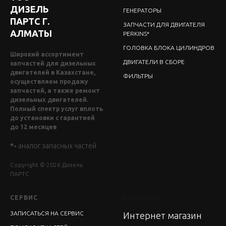
ДИЗЕЛЬ
ГЕНЕРАТОРЫ
ПАРТС Г.
ЗАПЧАСТИ ДЛЯ ДВИГАТЕЛЯ
АЛМАТЫ
PERKINS*
ГОЛОВКА БЛОКА ЦИЛИНДРОВ
Широкий ассортимент
ДВИГАТЕЛИ В СБОРЕ
запчастей для дизельных
двигателей в Казахстане,
ФИЛЬТРЫ
осуществляем продажу
запчастей, а также ремонт
дизельных двигателей.
Полный спектр услуг вплоть
до установки с гарантией
до 12 месяцев
*-
аналог запасных частей
Copyright © 2026 Дизель
ПАРТС
СЕРВИС
КОНТАКТЫ
ЗАПИСАТЬСЯ НА СЕРВИС
Интернет магазин