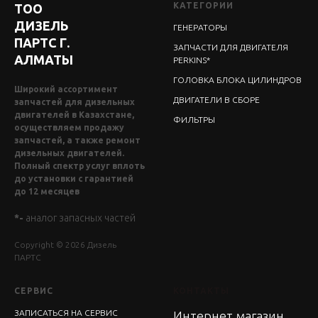
КАТЕГОРИИ
ТОО
ДИЗЕЛЬ
ГЕНЕРАТОРЫ
ПАРТС Г.
ЗАПЧАСТИ ДЛЯ ДВИГАТЕЛЯ
АЛМАТЫ
PERKINS*
ГОЛОВКА БЛОКА ЦИЛИНДРОВ
Широкий ассортимент
ДВИГАТЕЛИ В СБОРЕ
запчастей для дизельных
двигателей в Казахстане,
ФИЛЬТРЫ
осуществляем продажу
запчастей, а также ремонт
дизельных двигателей.
Полный спектр услуг вплоть
до установки с гарантией
до 12 месяцев
*-
аналог запасных частей
Copyright © 2026 Дизель
ПАРТС
СЕРВИС
КОНТАКТЫ
ЗАПИСАТЬСЯ НА СЕРВИС
Интернет магазин