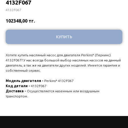
4132F067
4132F067
102348,00
тг.
КУПИТЬ
Хотите купить масляный насос для двигателя Perkins* (Перкинс)
4132F067? У нас всегда большой выбор масляных насосов на данный
двигатель, а так же на двигатели других моделей. Имеется гарантия и
собственный сервис.
Модель двигателя -
Perkins* 4132F067
Код детали -
4132F067
Доставка -
Осуществляется наземным или воздушным
транспортом.