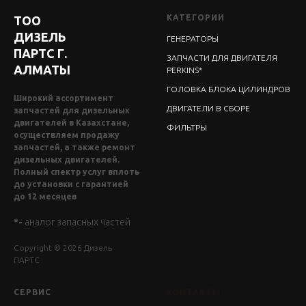
КАТЕГОРИИ
ТОО
ДИЗЕЛЬ
ГЕНЕРАТОРЫ
ПАРТС Г.
ЗАПЧАСТИ ДЛЯ ДВИГАТЕЛЯ
АЛМАТЫ
PERKINS*
ГОЛОВКА БЛОКА ЦИЛИНДРОВ
Широкий ассортимент
ДВИГАТЕЛИ В СБОРЕ
запчастей для дизельных
двигателей в Казахстане,
ФИЛЬТРЫ
осуществляем продажу
запчастей, а также ремонт
дизельных двигателей.
Полный спектр услуг вплоть
до установки с гарантией
до 12 месяцев
*-
аналог запасных частей
Copyright © 2026 Дизель
ПАРТС
СЕРВИС
КОНТАКТЫ