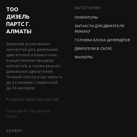
КАТЕГОРИИ
ТОО
ДИЗЕЛЬ
ГЕНЕРАТОРЫ
ПАРТС Г.
ЗАПЧАСТИ ДЛЯ ДВИГАТЕЛЯ
АЛМАТЫ
PERKINS*
ГОЛОВКА БЛОКА ЦИЛИНДРОВ
Широкий ассортимент
ДВИГАТЕЛИ В СБОРЕ
запчастей для дизельных
двигателей в Казахстане,
ФИЛЬТРЫ
осуществляем продажу
запчастей, а также ремонт
дизельных двигателей.
Полный спектр услуг вплоть
до установки с гарантией
до 12 месяцев
*-
аналог запасных частей
Copyright © 2026 Дизель
ПАРТС
СЕРВИС
КОНТАКТЫ