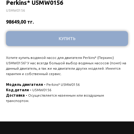
Perkins* U5MW0156
U5MW0156
98649,00
тг.
КУПИТЬ
Хотите купить водяной насос для двигателя Perkins* (Перкинс)
U5MW0156? У нас всегда большой выбор водяных насосов (помп) на
данный двигатель, а так же на двигатели других моделей. Имеется
гарантия и собственный сервис.
Модель двигателя -
Perkins* U5MW0156
Код детали -
U5MW0156
Доставка -
Осуществляется наземным или воздушным
транспортом.