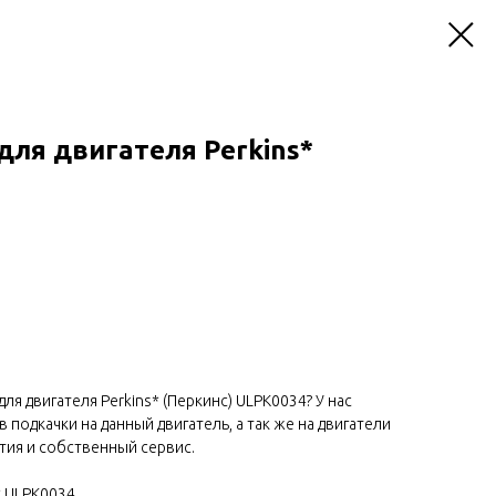
для двигателя Perkins*
ля двигателя Perkins* (Перкинс) ULPK0034? У нас
подкачки на данный двигатель, а так же на двигатели
нтия и собственный сервис.
* ULPK0034