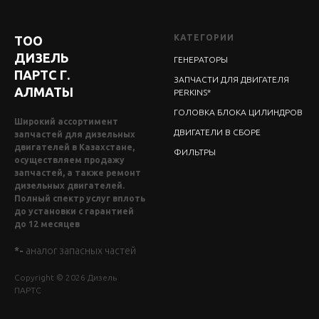
КАТЕГОРИИ
ТОО
ДИЗЕЛЬ
ГЕНЕРАТОРЫ
ПАРТС Г.
ЗАПЧАСТИ ДЛЯ ДВИГАТЕЛЯ
АЛМАТЫ
PERKINS*
ГОЛОВКА БЛОКА ЦИЛИНДРОВ
Широкий ассортимент
ДВИГАТЕЛИ В СБОРЕ
запчастей для дизельных
двигателей в Казахстане,
ФИЛЬТРЫ
осуществляем продажу
запчастей, а также ремонт
дизельных двигателей.
Полный спектр услуг вплоть
до установки с гарантией
до 12 месяцев
*-
аналог запасных частей
Copyright © 2026 Дизель
ПАРТС