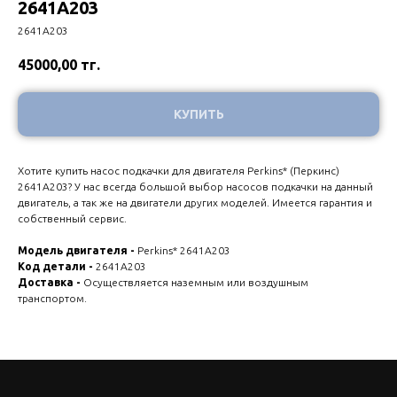
2641А203
2641А203
45000,00
тг.
КУПИТЬ
Хотите купить насос подкачки для двигателя Perkins* (Перкинс)
2641А203? У нас всегда большой выбор насосов подкачки на данный
двигатель, а так же на двигатели других моделей. Имеется гарантия и
собственный сервис.
Модель двигателя -
Perkins* 2641А203
Код детали -
2641А203
Доставка -
Осуществляется наземным или воздушным
транспортом.