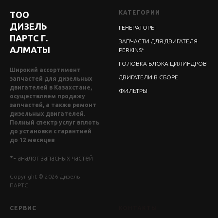
КАТЕГОРИИ
ТОО
ДИЗЕЛЬ
ГЕНЕРАТОРЫ
ПАРТС Г.
ЗАПЧАСТИ ДЛЯ ДВИГАТЕЛЯ
АЛМАТЫ
PERKINS*
ГОЛОВКА БЛОКА ЦИЛИНДРОВ
Широкий ассортимент
ДВИГАТЕЛИ В СБОРЕ
запчастей для дизельных
двигателей в Казахстане,
ФИЛЬТРЫ
осуществляем продажу
запчастей, а также ремонт
дизельных двигателей.
Полный спектр услуг вплоть
до установки с гарантией
до 12 месяцев
*-
аналог запасных частей
Copyright © 2026 Дизель
ПАРТС
СЕРВИС
КОНТАКТЫ