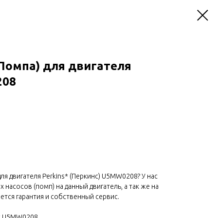
Помпа) для двигателя
208
ля двигателя Perkins* (Перкинс) U5MW0208? У нас
насосов (помп) на данный двигатель, а так же на
ется гарантия и собственный сервис.
* U5MW0208