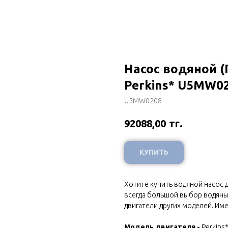
Насос водяной (
Perkins* U5MW0
U5MW0208
тг.
92088,00
КУПИТЬ
Хотите купить водяной насос д
всегда большой выбор водяных 
двигатели других моделей. Име
Модель двигателя -
Perkins