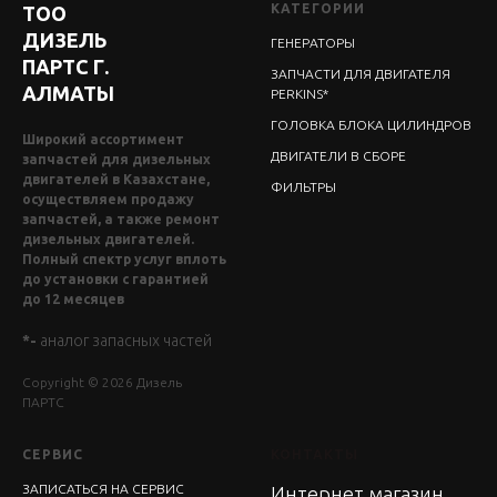
КАТЕГОРИИ
ТОО
ДИЗЕЛЬ
ГЕНЕРАТОРЫ
ПАРТС Г.
ЗАПЧАСТИ ДЛЯ ДВИГАТЕЛЯ
АЛМАТЫ
PERKINS*
ГОЛОВКА БЛОКА ЦИЛИНДРОВ
Широкий ассортимент
ДВИГАТЕЛИ В СБОРЕ
запчастей для дизельных
двигателей в Казахстане,
ФИЛЬТРЫ
осуществляем продажу
запчастей, а также ремонт
дизельных двигателей.
Полный спектр услуг вплоть
до установки с гарантией
до 12 месяцев
*-
аналог запасных частей
Copyright © 2026 Дизель
ПАРТС
СЕРВИС
КОНТАКТЫ
ЗАПИСАТЬСЯ НА СЕРВИС
Интернет магазин