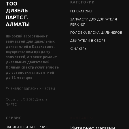
КАТЕГОРИИ
ТОО
ДИЗЕЛЬ
ГЕНЕРАТОРЫ
ПАРТС Г.
ЗАПЧАСТИ ДЛЯ ДВИГАТЕЛЯ
АЛМАТЫ
PERKINS*
ГОЛОВКА БЛОКА ЦИЛИНДРОВ
Широкий ассортимент
ДВИГАТЕЛИ В СБОРЕ
запчастей для дизельных
двигателей в Казахстане,
ФИЛЬТРЫ
осуществляем продажу
запчастей, а также ремонт
дизельных двигателей.
Полный спектр услуг вплоть
до установки с гарантией
до 12 месяцев
*-
аналог запасных частей
Copyright © 2026 Дизель
ПАРТС
СЕРВИС
КОНТАКТЫ
ЗАПИСАТЬСЯ НА СЕРВИС
Интернет магазин