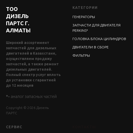
КАТЕГОРИИ
ТОО
ДИЗЕЛЬ
ГЕНЕРАТОРЫ
ПАРТС Г.
ЗАПЧАСТИ ДЛЯ ДВИГАТЕЛЯ
АЛМАТЫ
PERKINS*
ГОЛОВКА БЛОКА ЦИЛИНДРОВ
Широкий ассортимент
ДВИГАТЕЛИ В СБОРЕ
запчастей для дизельных
двигателей в Казахстане,
ФИЛЬТРЫ
осуществляем продажу
запчастей, а также ремонт
дизельных двигателей.
Полный спектр услуг вплоть
до установки с гарантией
до 12 месяцев
*-
аналог запасных частей
Copyright © 2026 Дизель
ПАРТС
СЕРВИС
КОНТАКТЫ