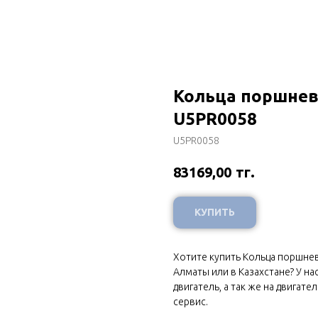
Кольца поршнев
U5PR0058
U5PR0058
тг.
83169,00
КУПИТЬ
Хотите купить Кольца поршневы
Алматы или в Казахстане? У н
двигатель, а так же на двигат
сервис.