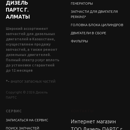
ДИЗЕЛЬ
ГЕНЕРАТОРЫ
ПАРТС Г.
ЗАПЧАСТИ ДЛЯ ДВИГАТЕЛЯ
АЛМАТЫ
PERKINS*
ГОЛОВКА БЛОКА ЦИЛИНДРОВ
Широкий ассортимент
ДВИГАТЕЛИ В СБОРЕ
запчастей для дизельных
двигателей в Казахстане,
ФИЛЬТРЫ
осуществляем продажу
запчастей, а также ремонт
дизельных двигателей.
Полный спектр услуг вплоть
до установки с гарантией
до 12 месяцев
*-
аналог запасных частей
Copyright © 2026 Дизель
ПАРТС
СЕРВИС
КОНТАКТЫ
ЗАПИСАТЬСЯ НА СЕРВИС
Интернет магазин
ПОИСК ЗАПЧАСТЕЙ
ТОО Дизель ПАРТС г.