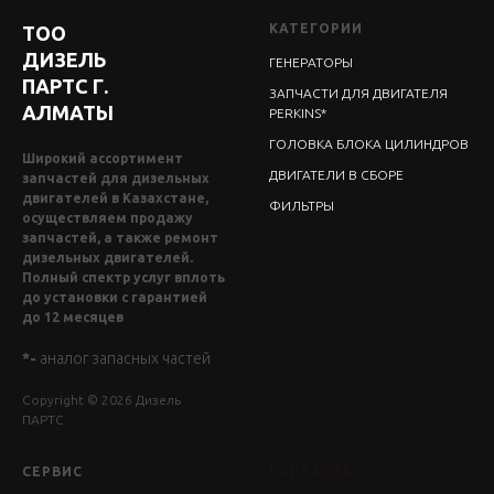
КАТЕГОРИИ
ТОО
ДИЗЕЛЬ
ГЕНЕРАТОРЫ
ПАРТС Г.
ЗАПЧАСТИ ДЛЯ ДВИГАТЕЛЯ
АЛМАТЫ
PERKINS*
ГОЛОВКА БЛОКА ЦИЛИНДРОВ
Широкий ассортимент
ДВИГАТЕЛИ В СБОРЕ
запчастей для дизельных
двигателей в Казахстане,
ФИЛЬТРЫ
осуществляем продажу
запчастей, а также ремонт
дизельных двигателей.
Полный спектр услуг вплоть
до установки с гарантией
до 12 месяцев
*-
аналог запасных частей
Copyright © 2026 Дизель
ПАРТС
СЕРВИС
КОНТАКТЫ