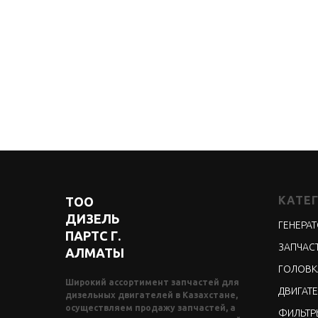
КАТЕ
ТОО
ДИЗЕЛЬ
ГЕНЕРА
ПАРТС Г.
ЗАПЧАСТ
АЛМАТЫ
ГОЛОВК
Широкий ассортимент запчастей для
ДВИГАТЕ
дизельных двигателей в Казахстане,
осуществляем продажу запчастей, а
ФИЛЬТР