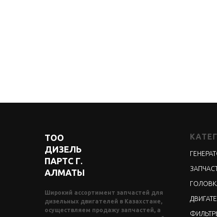
КАТЕ
ТОО
ДИЗЕЛЬ
ГЕНЕРА
ПАРТС Г.
ЗАПЧАСТ
АЛМАТЫ
ГОЛОВК
Широкий ассортимент запчастей для
ДВИГАТЕ
дизельных двигателей в Казахстане,
осуществляем продажу запчастей, а
ФИЛЬТР