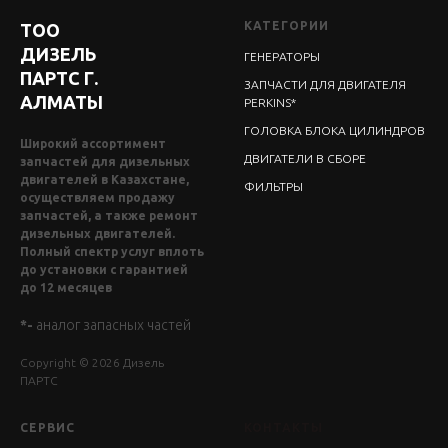
КАТЕГОРИИ
ТОО
ДИЗЕЛЬ
ГЕНЕРАТОРЫ
ПАРТС Г.
ЗАПЧАСТИ ДЛЯ ДВИГАТЕЛЯ
АЛМАТЫ
PERKINS*
ГОЛОВКА БЛОКА ЦИЛИНДРОВ
Широкий ассортимент
ДВИГАТЕЛИ В СБОРЕ
запчастей для дизельных
двигателей в Казахстане,
ФИЛЬТРЫ
осуществляем продажу
запчастей, а также ремонт
дизельных двигателей.
Полный спектр услуг вплоть
до установки с гарантией
до 12 месяцев
*-
аналог запасных частей
Copyright © 2026 Дизель
ПАРТС
СЕРВИС
КОНТАКТЫ