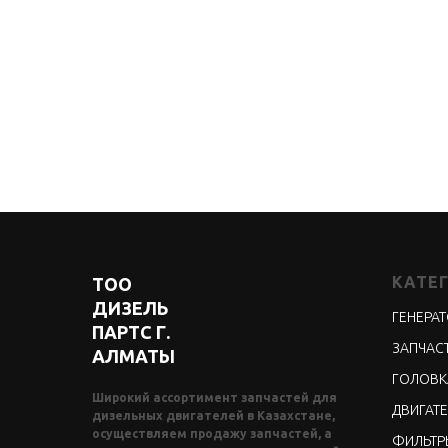
КАТЕ
ТОО
ДИЗЕЛЬ
ГЕНЕРА
ПАРТС Г.
ЗАПЧАСТ
АЛМАТЫ
ГОЛОВК
Широкий ассортимент запчастей для
ДВИГАТЕ
дизельных двигателей в Казахстане,
осуществляем продажу запчастей, а
ФИЛЬТР