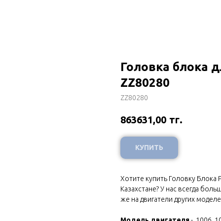
Головка блока д
ZZ80280
ZZ80280
тг.
863631,00
КУПИТЬ
Хотите купить Головку Блока P
Казахстане? У нас всегда боль
же на двигатели других моделе
Модель двигателя
- 1006, 1