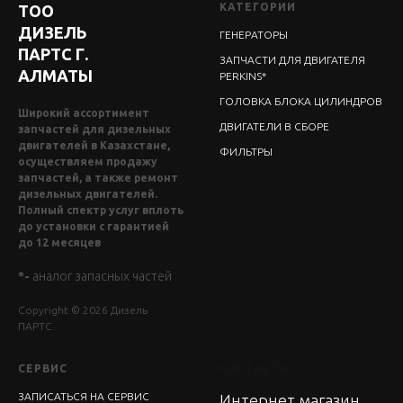
КАТЕГОРИИ
ТОО
ДИЗЕЛЬ
ГЕНЕРАТОРЫ
ПАРТС Г.
ЗАПЧАСТИ ДЛЯ ДВИГАТЕЛЯ
АЛМАТЫ
PERKINS*
ГОЛОВКА БЛОКА ЦИЛИНДРОВ
Широкий ассортимент
ДВИГАТЕЛИ В СБОРЕ
запчастей для дизельных
двигателей в Казахстане,
ФИЛЬТРЫ
осуществляем продажу
запчастей, а также ремонт
дизельных двигателей.
Полный спектр услуг вплоть
до установки с гарантией
до 12 месяцев
*-
аналог запасных частей
Copyright © 2026 Дизель
ПАРТС
СЕРВИС
КОНТАКТЫ
ЗАПИСАТЬСЯ НА СЕРВИС
Интернет магазин